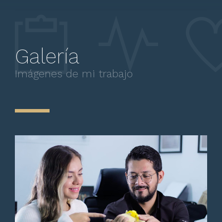
Trato excelente, inspira mucha
confianza, y seguridad en si
Galería
mismo.
Imágenes de mi trabajo
Paciente
Hasta ahora buen trato y
explicativo, ilustra con
imágenes y se entiende que