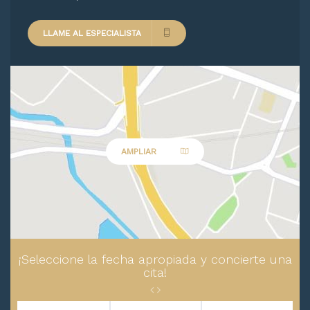
LLAME AL ESPECIALISTA
AMPLIAR
¡Seleccione la fecha apropiada y concierte una
cita!