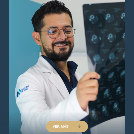
Paciente
Muy profesional, con un
excelente trato y explicación.
Lo recomiendo ampliamente.
Paciente
VER MÁS
Muy buena excelente atención